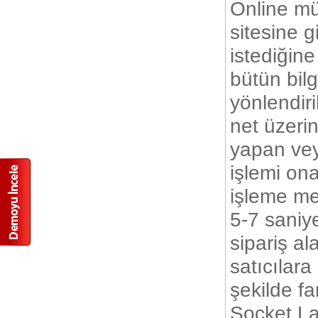
Online mü
sitesine g
istediğine
bütün bilg
yönlendiri
net üzeri
yapan vey
işlemi ona
işleme me
5-7 saniy
sipariş al
satıcılara
şekilde fa
Socket La