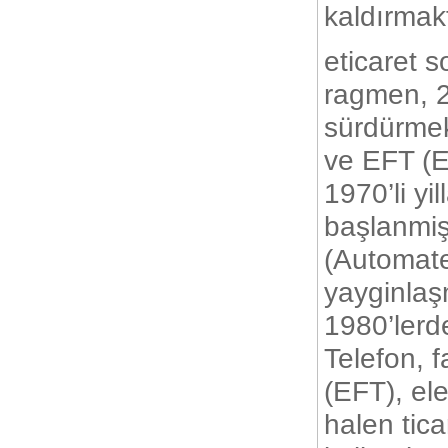
kaldırmakt
E-Ticaret Sitenizin Tasarımı Niçin
Önemli?
eticaret s
ragmen, 20
sürdürmek
ve EFT (El
1970’li yi
başlanmişt
(Automate
yayginlaş
1980’lerde
Telefon, f
(EFT), elek
halen tic