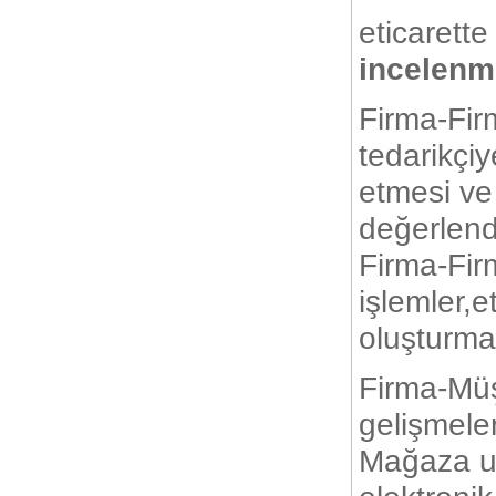
eticarette
incelenm
Firma-Fir
tedarikçiy
etmesi ve
değerlendi
Firma-Firm
işlemler,e
oluşturma
Firma-Müşt
gelişmele
Mağaza uy