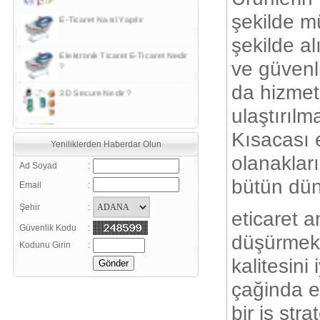
şekilde mü
Elektronik Ticaret E-Ticaret Nedir
şekilde al
?
ve güvenli
3D Secure Nedir ?
da hizmeti
Sanal Pos Nedir?
ulaştırılm
Kısacası e
Güvenlik sertifikaları ile ilgili bazı
Yeniliklerden Haberdar Olun
kavram ve tanımlar
olanaklar
Ad Soyad
:
Daha verimli satışlar için, Google
bütün dün
Email
:
Analiz Kullanın
Şehir
:
eticaret a
E-Ticaret (Elektronik Ticaret)
Nedir ?
Güvenlik Kodu
:
düşürmek
Kodunu Girin
:
E-Ticaret Sözlüğü
kalitesini
çağinda el
E-ticaretinizi aktif kılmanın 20
şartı
bir iş str