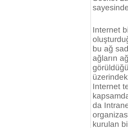
sayesinde 
Internet bi
oluşturdu
bu ağ sad
ağların ağ
görüldüğü
üzerindeki
Internet t
kapsamda 
da Intrane
organizasy
kurulan bi