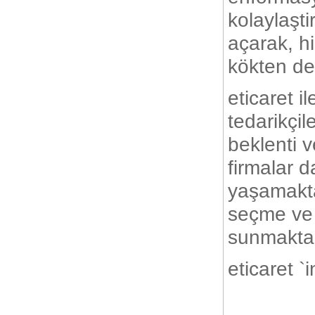
kolaylaşti
açarak, hi
kökten değ
eticaret 
tedarikçil
beklenti v
firmalar d
yaşamaktad
seçme ve
sunmaktad
eticaret `