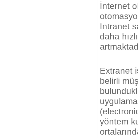
İnternet o
otomasyon
Intranet 
daha hızl
artmaktad
Extranet i
belirli müş
bulundukl
uygulamal
(electroni
yöntem kul
ortaların