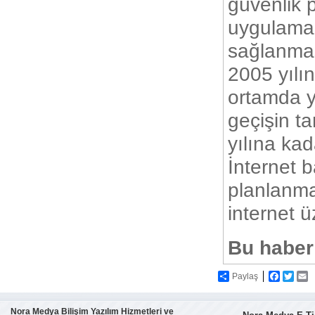
güvenlik p
uygulamal
sağlanmas
2005 yılı
ortamda y
geçişin t
yılına ka
İnternet 
planlanma
internet ü
Bu haber
Paylaş
Faceboo
Twitte
E
Nora Medya Bilişim Yazılım Hizmetleri ve