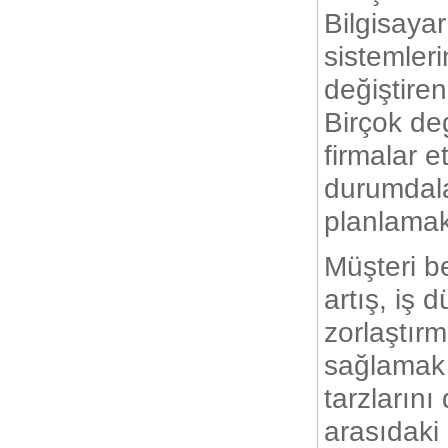
Türkiye`de e-ticaret geçen yıla
Bilgisaya
oranla %64 arttı
sistemleri
Neden Sanal Pos Alamıyorum?
değiştiren
Garanti Sanal POS`a Nasıl
Birçok de
Başvurulur?
firmalar e
E-ticaret paket satıcısına
sorulacak sorular
durumdala
Eticaret B2C Nedir ?
planlamakt
Müşteri b
E-ticaret dünyasına girmek
düşündüğünüz kadar karmaşık
olmayabilir.
artış, iş 
E-Ticaret Planı Nasıl Yapılır?
zorlaştır
sağlamak 
İnternette Güvenli Alışveriş
Rehberi
tarzlarını
Özel Alışveriş Kulübü Siteleri
arasıdaki 
Nasıl Başarılı Oldu ?