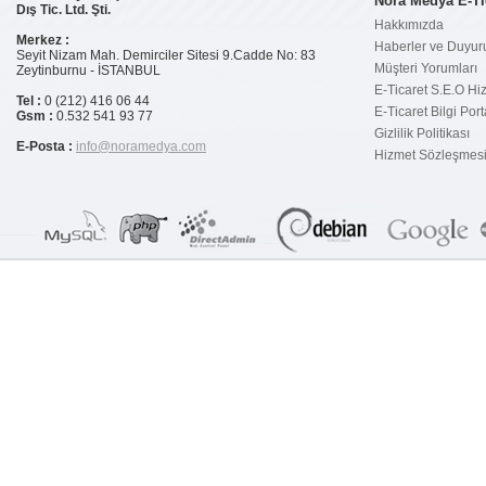
Nora Medya E-Ti
Dış Tic. Ltd. Şti.
Hakkımızda
Merkez :
Haberler ve Duyur
Seyit Nizam Mah. Demirciler Sitesi 9.Cadde No: 83
Müşteri Yorumları
Zeytinburnu - İSTANBUL
E-Ticaret S.E.O Hi
Tel :
0 (212) 416 06 44
E-Ticaret Bilgi Port
Gsm :
0.532 541 93 77
Gizlilik Politikası
E-Posta :
info@noramedya.com
Hizmet Sözleşmes