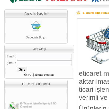
E-Ticaret Bilgi Portalı
Alışveriş Sepetim
Sepetiniz Boş...
Üye Girişi
Email
:
Şifre
:
eticaret m
|
Üye Ol
Şifremi Unuttum
aktarılma
E-Ticaret Bilgi Portalı
ticari işl
E-Ticaret İçin Gelişmiş SEO
verimli ve
Önerileri
Ürünlerin 
E-Ticaret Nasıl Yapılır