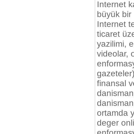
Internet k
büyük bir
Internet t
ticaret üz
yazilimi, 
videolar, 
enformasyo
gazeteler)
finansal v
danismanl
danismanli
ortamda ya
deger onl
enformasyo