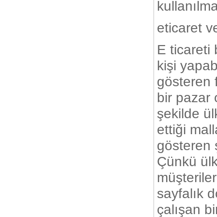
kullanılm
eticaret 
E ticareti
kişi yapab
gösteren f
bir pazar 
şekilde ül
ettiği ma
gösteren ş
Çünkü ülke
müşterile
sayfalık d
çalışan b