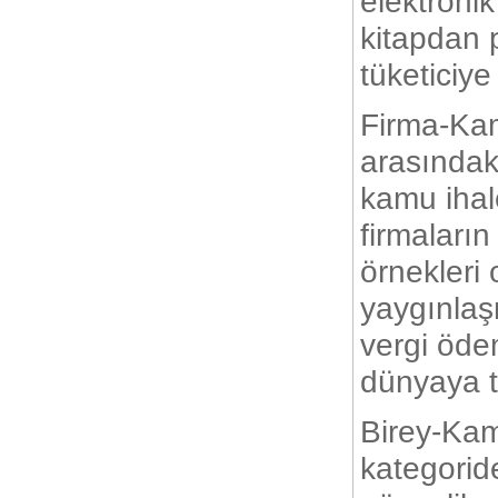
elektroni
kitapdan 
tüketiciye
Firma-Kam
arasındak
kamu ihal
firmaların
örnekleri 
yaygınlaş
vergi öde
dünyaya t
Birey-Kam
kategoride