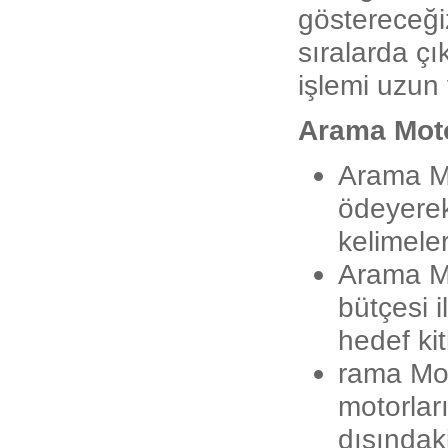
göstereceği
sıralarda ç
işlemi uzun 
Arama Moto
Arama Mo
ödeyerek
kelimele
Arama M
bütçesi i
hedef kit
rama Mot
motorlar
dışındak