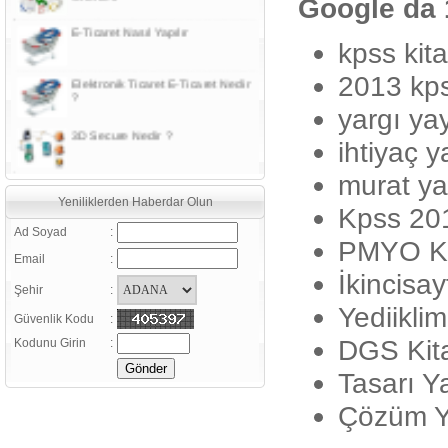
Google da 
kpss kita
Elektronik Ticaret E-Ticaret Nedir
?
2013 kps
3D Secure Nedir ?
yargı ya
ihtiyaç y
Sanal Pos Nedir?
murat ya
Yeniliklerden Haberdar Olun
Güvenlik sertifikaları ile ilgili bazı
Kpss 201
kavram ve tanımlar
Ad Soyad
:
PMYO Ki
Daha verimli satışlar için, Google
Email
:
Analiz Kullanın
İkincisay
Şehir
:
E-Ticaret (Elektronik Ticaret)
Yediiklim
Güvenlik Kodu
:
Nedir ?
DGS Kita
Kodunu Girin
:
E-Ticaret Sözlüğü
Tasarı Ya
Çözüm Ya
E-ticaretinizi aktif kılmanın 20
şartı