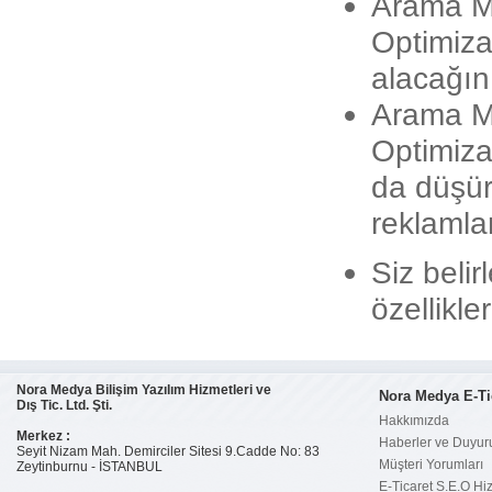
Arama M
Optimiza
alacağını
Arama M
Optimiza
da düşür
reklamla
Siz belir
özellikle
Nora Medya Bilişim Yazılım Hizmetleri ve
Nora Medya E-Ti
Dış Tic. Ltd. Şti.
Hakkımızda
Merkez :
Haberler ve Duyur
Seyit Nizam Mah. Demirciler Sitesi 9.Cadde No: 83
Müşteri Yorumları
Zeytinburnu - İSTANBUL
E-Ticaret S.E.O Hi