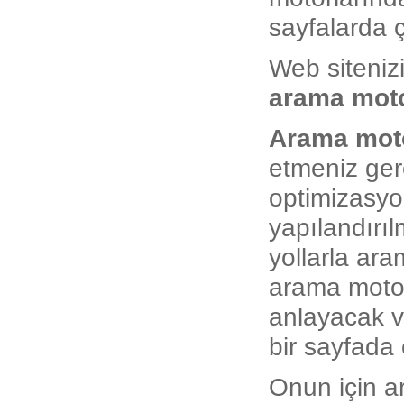
sayfalarda ç
Web siteniz
arama moto
Arama moto
etmeniz ge
optimizasyo
yapılandırıl
yollarla ara
arama motorl
anlayacak ve
bir sayfada 
Onun için 