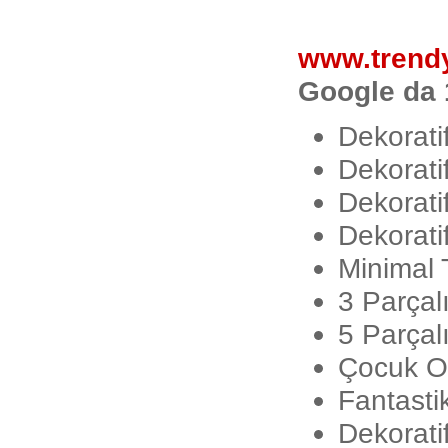
Türkiye`de e-ticaret geçen yıla
oranla %64 arttı
www.trend
Neden Sanal Pos Alamıyorum?
Google da 
Garanti Sanal POS`a Nasıl
Başvurulur?
Dekorati
Dekorati
E-ticaret paket satıcısına
sorulacak sorular
Dekorati
Eticaret B2C Nedir ?
Dekorati
Minimal 
E-ticaret dünyasına girmek
düşündüğünüz kadar karmaşık
3 Parçal
olmayabilir.
E-Ticaret Planı Nasıl Yapılır?
5 Parçal
Çocuk Od
İnternette Güvenli Alışveriş
Rehberi
Fantasti
Özel Alışveriş Kulübü Siteleri
Dekorati
Nasıl Başarılı Oldu ?