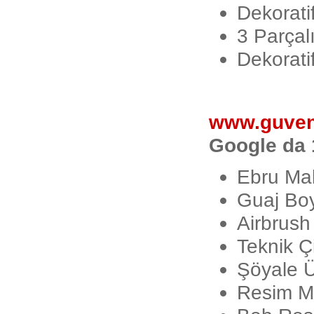
Dekorati
E-Ticaret Sitenizin Tasarımı Niçin
Önemli?
3 Parçal
Dekorati
www.guven
Google da 
Ebru Mal
Guaj Boy
Airbrush
Teknik Ç
Şöyale Ü
Resim M