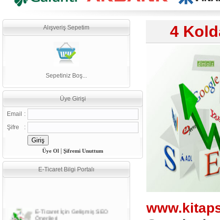
4 Kol
Alışveriş Sepetim
Sepetiniz Boş...
Üye Girişi
Email
:
Şifre
:
|
Üye Ol
Şifremi Unuttum
E-Ticaret Bilgi Portalı
E-Ticaret İçin Gelişmiş SEO
Önerileri
www.kitap
E-Ticaret Nasıl Yapılır