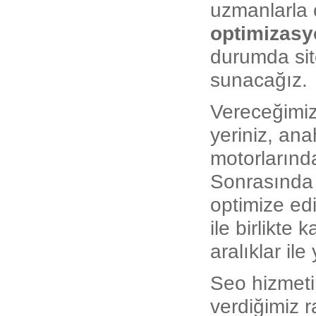
uzmanlarla 
optimizas
durumda siten
sunacağız.
Vereceğimiz
yeriniz, ana
motorlarında
Sonrasında 
optimize ed
ile birlikte 
aralıklar il
Seo hizmetim
verdiğimiz 