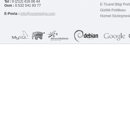
Tel :
0 (212) 416 06 44
E-Ticaret Bilgi Port
Gsm :
0.532 541 93 77
Gizlilik Politikası
E-Posta :
info@noramedya.com
Hizmet Sözleşmes