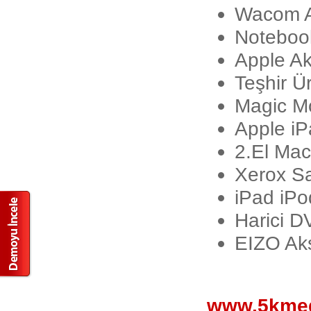
Wacom A
Notebook
Apple A
Teşhir Ür
Magic M
Apple iPa
2.El Mac
Xerox Sa
iPad iPo
Harici 
EIZO Ak
www.5kmed