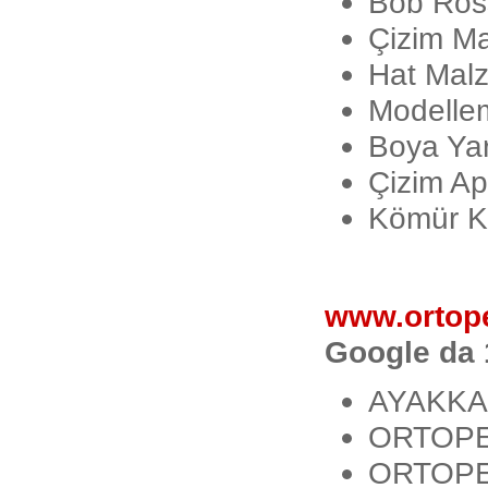
Bob Ross
Çizim Ma
Hat Malz
Modellem
Boya Yar
Çizim Ap
Kömür K
www.ortope
Google da 
AYAKKA
ORTOPE
ORTOPE