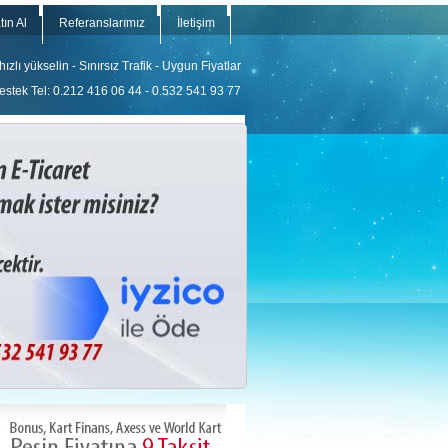
ın Al
Referanslarımız
İletişim
zlı yükselin - Sınırsız Trafik - Uygun Fiyatlar
estek Tel: 0.212 416 06 44 - 0.532 541 93 77