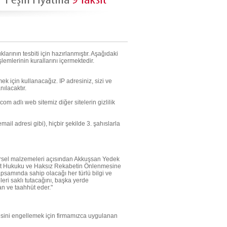
arının tesbiti için hazırlanmıştır. Aşağıdaki
mlerinin kurallarını içermektedir.
ek için kullanacağız. IP adresiniz, sizi ve
nılacaktır.
m adlı web sitemiz diğer sitelerin gizlilik
email adresi gibi), hiçbir şekilde 3. şahıslarla
örsel malzemeleri açısından Akkuşsan Yedek
t Hukuku ve Haksız Rekabetin Önlenmesine
apsamında sahip olacağı her türlü bilgi ve
ri saklı tutacağını, başka yerde
an ve taahhüt eder."
lmesini engellemek için firmamızca uygulanan