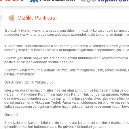
Gizlilik Politikası
Bu gizlilik ilkeleri www.noramedya.com Sitesi`nin gizlilik konusundaki sorumlulukl
maddeler www.noramedya.com web sitesi üzerindeki bilgi toplama ve dağıtımı işle
IP adresinizi sunucularımızdaki sorunların giderilmesi ve internet sitemizi yönetm
alışveriş sepetinizi tanımak ve açık demografik bilgilerinizin toplanması için kulla
Sitemiz içerisinde başka sitelere de bağlantılar bulunmaktadır. www.noramedya.co
politikaları ve içeriklerinden sorumlu değildir.
Sitemizin kayıt formunda kullanıcılarımız, iletişim bilgilerini (isim, adres, telefon, 
paylaşılmamaktadır.
Üye Alıcının Gizlilik Yükümlülüğü
İşbu www.noramedya.com sitesinde yer alan tüm ürün ve hizmetlerin bilgi ve g
Parça`nın Markaların Korunması hakkında Kanun Hükmünde Kararname, Paten
dair mevzuat hükümleri uyarınca sair tüm hakları saklıdır. Üye, işbu web sitesi k
görsel malzemenin Akkuşsan Yedek Parça`ya ait olduğunu, bu bilgi ve malzemele
kullanmayacağını ve üçüncü kişilere hiçbir şekilde ifşa etmeyeceğini kabul, bey
Güvenlik
Sitemizde bilgi kaybını, bilginin izin verilmeyen kullanımını ve izinsiz değiştiri
güvenlik önlemleri bulunmaktadır. Bu güvenlik önlemleri şunlardır;