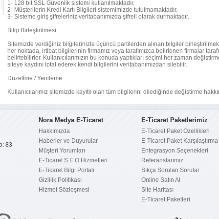
1- 128 bit SSL Güvenlik sistemi kullanılmaktadır.
2- Müşterilerin Kredi Kartı Bilgileri sistemimizde tutulmamaktadır.
3- Sisteme giriş şifreleriniz veritabanımızda şifreli olarak durmaktadır.
Bilgi Birleştirilmesi
Sitemizde verdiğiniz bilgilerinizle üçüncü partilerden alınan bilgiler birleştirilmekte
her noktada, irtibat bilgilerinin firmamız veya tarafımızca belirlenen firmalar tar
belirtebilirler. Kullanıcılarımızın bu konuda yaptıkları seçimi her zaman değiştirme
siteye kaydını iptal ederek kendi bilgilerini veritabanımızdan silebilir.
Düzeltme / Yenileme
Kullanıcılarımız sitemizde kayıtlı olan tüm bilgilerini dilediğinde değiştirme hakkı
Nora Medya E-Ticaret
E-Ticaret Paketlerimiz
Hakkımızda
E-Ticaret Paket Özellikleri
Haberler ve Duyurular
E-Ticaret Paket Karşılaştırma
o: 83
Müşteri Yorumları
Entegrasyon Seçenekleri
E-Ticaret S.E.O Hizmetleri
Referanslarımız
E-Ticaret Bilgi Portalı
Sıkça Sorulan Sorular
Gizlilik Politikası
Online Satın Al
Hizmet Sözleşmesi
Site Haritası
E-Ticaret Paketleri