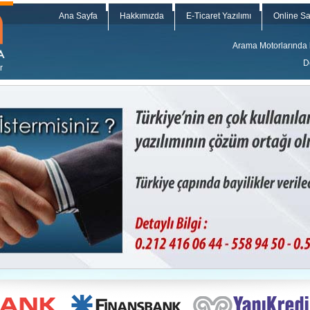
Ana Sayfa
Hakkımızda
E-Ticaret Yazılımı
Online Sat
Arama Motorlarında hı
D
r