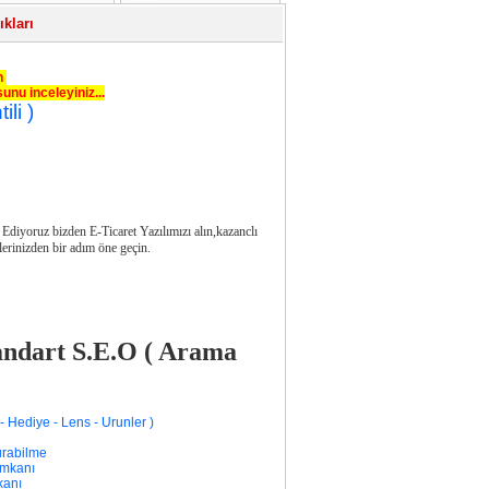
ıkları
in
unu inceleyiniz...
li )
Ediyoruz bizden E-Ticaret Yazılımızı alın,kazanclı
plerinizden bir adım öne geçin.
andart S.E.O ( Arama
- Hediye - Lens - Urunler )
urabilme
İmkanı
kanı