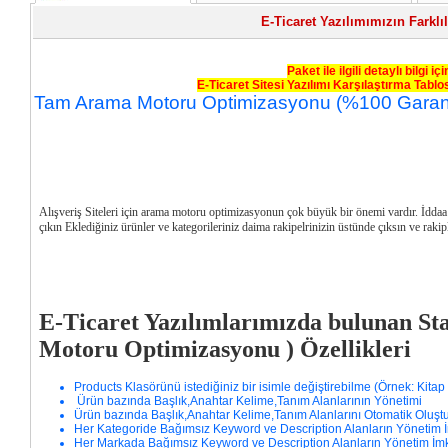
E-Ticaret Yazılımımızın Farklıl
Paket ile ilgili detaylı bilgi iç
E-Ticaret Sitesi Yazılımı Karşılaştırma Tablos
Tam Arama Motoru Optimizasyonu (%100 Garanti
Alışveriş Siteleri için arama motoru optimizasyonun çok büyük bir önemi vardır. İddaa 
çıkın Eklediğiniz ürünler ve kategorileriniz daima rakipelrinizin üstünde çıksın ve raki
E-Ticaret Yazılımlarımızda bulunan St
Motoru Optimizasyonu ) Özellikleri
Products Klasörünü istediğiniz bir isimle değiştirebilme (Örnek: Kitap 
Ürün bazında Başlık,Anahtar Kelime,Tanım Alanlarının Yönetimi
Ürün bazında Başlık,Anahtar Kelime,Tanım Alanlarını Otomatik Oluşt
Her Kategoride Bağımsız Keyword ve Description Alanların Yönetim 
Her Markada Bağımsız Keyword ve Description Alanların Yönetim İm