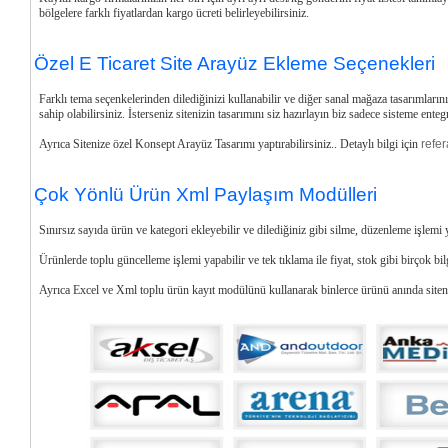
bölgelere farklı fiyatlardan kargo ücreti belirleyebilirsiniz.
Özel E Ticaret Site Arayüz Ekleme Seçenekleri
Farklı tema seçenkelerinden dilediğinizi kullanabilir ve diğer sanal mağaza tasarımları
sahip olabilirsiniz. İsterseniz sitenizin tasarımını siz hazırlayın biz sadece sisteme ente
Ayrıca Sitenize özel Konsept Arayüz Tasarımı yaptırabilirsiniz.. Detaylı bilgi için
refer
Çok Yönlü Ürün Xml Paylaşım Modülleri
Sınırsız sayıda ürün ve kategori ekleyebilir ve dilediğiniz gibi silme, düzenleme işlemi y
Ürünlerde toplu güncelleme işlemi yapabilir ve tek tıklama ile fiyat, stok gibi birçok bil
Ayrıca Excel ve Xml toplu ürün kayıt modülünü kullanarak binlerce ürünü anında siteniz