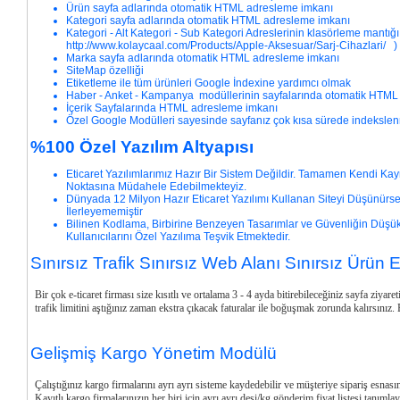
Ürün sayfa adlarında otomatik HTML adresleme imkanı
Kategori sayfa adlarında otomatik HTML adresleme imkanı
Kategori - Alt Kategori - Sub Kategori Adreslerinin klasörleme mantığı 
http://www.kolaycaal.com/Products/Apple-Aksesuar/Sarj-Cihazlari/ )
Marka sayfa adlarında otomatik HTML adresleme imkanı
SiteMap özelliği
Etiketleme ile tüm ürünleri Google İndexine yardımcı olmak
Haber - Anket - Kampanya modüllerinin sayfalarında otomatik HTML
İçerik Sayfalarında HTML adresleme imkanı
Özel Google Modülleri sayesinde sayfanız çok kısa sürede indeksle
%100 Özel Yazılım Altyapısı
Eticaret Yazılımlarımız Hazır Bir Sistem Değildir. Tamamen Kendi Ka
Noktasına Müdahele Edebilmekteyiz.
Dünyada 12 Milyon Hazır Eticaret Yazılımı Kullanan Siteyi Düşünürse
İlerleyememiştir
Bilinen Kodlama, Birbirine Benzeyen Tasarımlar ve Güvenliğin Düşük
Kullanıcılarını Özel Yazılıma Teşvik Etmektedir.
Sınırsız Trafik Sınırsız Web Alanı Sınırsız Ürün
Bir çok e-ticaret firması size kısıtlı ve ortalama 3 - 4 ayda bitirebileceğiniz sayfa ziyare
trafik limitini aştığınız zaman ekstra çıkacak faturalar ile boğuşmak zorunda kalırsınız. Bi
Gelişmiş Kargo Yönetim Modülü
Çalıştığınız kargo firmalarını ayrı ayrı sisteme kaydedebilir ve müşteriye sipariş esnas
Kayıtlı kargo firmalarınızın her biri için ayrı ayrı desi/kg gönderim fiyat listesi tanımla