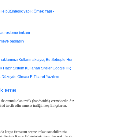
ile bütünleşik yapı ( Örnek Yapı -
 adresleme imkanı
nmeye başlasın
ynaklarımızı Kullanmaktayız, Bu Sebeple Her
k Hazır Sistem Kullanan Siteler Google Hiç
 Düzeyde Olması E-Ticaret Yazılımı
 Ekleme
ti ile orantılı olan trafik (bandwidth) vermektedir. Siz
zi tercih edin sınırsız trafiğin keyfini çıkartın.
ında kargo firmasını seçme imkanısunabilirsiniz.
yabilirsiniz.Kargo Bölgelerinizi tanımlayarak, farklı