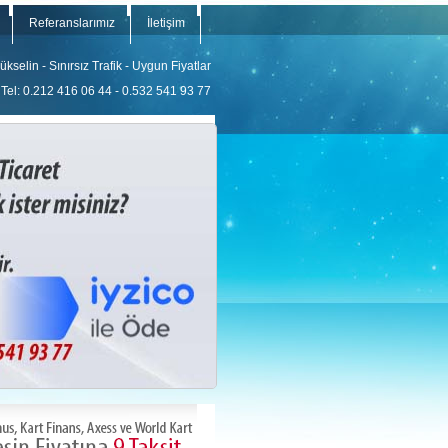
Referanslarımız
İletişim
kselin - Sınırsız Trafik - Uygun Fiyatlar
Tel: 0.212 416 06 44 - 0.532 541 93 77