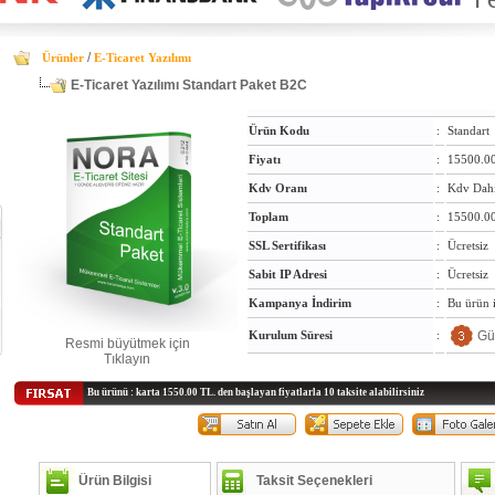
/
Ürünler
E-Ticaret Yazılımı
E-Ticaret Yazılımı Standart Paket B2C
Ürün Kodu
:
Standart
Fiyatı
:
15500.0
Kdv Oranı
:
Kdv Dahi
Toplam
:
15500.00 
SSL Sertifikası
:
Ücretsiz
Sabit IP Adresi
:
Ücretsiz
Kampanya İndirim
:
Bu ürün 
Gü
Kurulum Süresi
:
Resmi büyütmek için
Tıklayın
Bu ürünü : karta 1550.00 TL. den başlayan fiyatlarla 10 taksite alabilirsiniz
Ürün Bilgisi
Taksit Seçenekleri