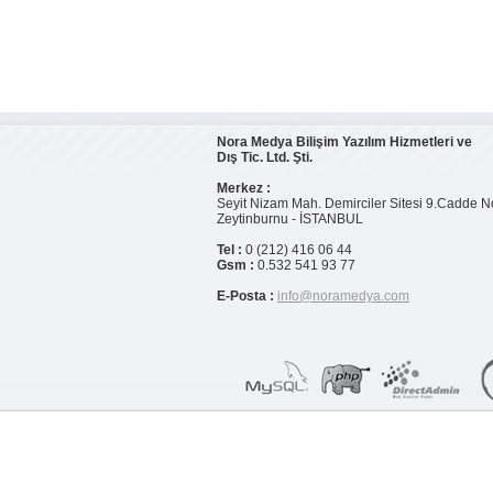
Nora Medya Bilişim Yazılım Hizmetleri ve
Dış Tic. Ltd. Şti.
Merkez :
Seyit Nizam Mah. Demirciler Sitesi 9.Cadde N
Zeytinburnu - İSTANBUL
Tel :
0 (212) 416 06 44
Gsm :
0.532 541 93 77
E-Posta :
info@noramedya.com