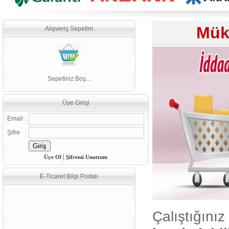
Mük
Alışveriş Sepetim
Sepetiniz Boş...
Üye Girişi
Email
:
Şifre
:
|
Üye Ol
Şifremi Unuttum
E-Ticaret Bilgi Portalı
Çalıştığınız
E-Ticaret İçin Gelişmiş SEO