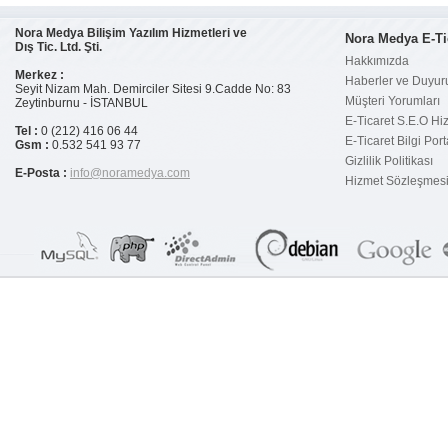
E-ticaretinizi aktif kılmanın 20
şartı
Nora Medya Bilişim Yazılım Hizmetleri ve
Nora Medya E-Ti
Dış Tic. Ltd. Şti.
Türkiye`de e-ticaret geçen yıla
Hakkımızda
oranla %64 arttı
Merkez :
Haberler ve Duyur
Seyit Nizam Mah. Demirciler Sitesi 9.Cadde No: 83
Müşteri Yorumları
Zeytinburnu - İSTANBUL
Neden Sanal Pos Alamıyorum?
E-Ticaret S.E.O Hi
Tel :
0 (212) 416 06 44
E-Ticaret Bilgi Port
Gsm :
0.532 541 93 77
Garanti Sanal POS`a Nasıl
Gizlilik Politikası
Başvurulur?
E-Posta :
info@noramedya.com
Hizmet Sözleşmes
E-ticaret paket satıcısına
sorulacak sorular
Eticaret B2C Nedir ?
E-ticaret dünyasına girmek
düşündüğünüz kadar karmaşık
olmayabilir.
E-Ticaret Planı Nasıl Yapılır?
İnternette Güvenli Alışveriş
Rehberi