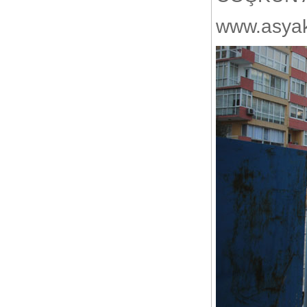
oranla %64 arttı
www.asya
Neden Sanal Pos Alamıyorum?
Garanti Sanal POS`a Nasıl
Başvurulur?
E-ticaret paket satıcısına
sorulacak sorular
Eticaret B2C Nedir ?
E-ticaret dünyasına girmek
düşündüğünüz kadar karmaşık
olmayabilir.
E-Ticaret Planı Nasıl Yapılır?
İnternette Güvenli Alışveriş
Rehberi
Özel Alışveriş Kulübü Siteleri
Nasıl Başarılı Oldu ?