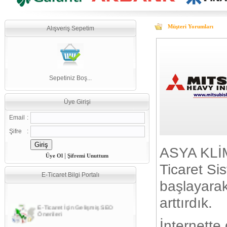
Müşteri Yorumları
Alışveriş Sepetim
Sepetiniz Boş...
Üye Girişi
Email
:
Şifre
:
ASYA KLİM
|
Üye Ol
Şifremi Unuttum
Ticaret Si
E-Ticaret Bilgi Portalı
başlayarak
E-Ticaret İçin Gelişmiş SEO
arttırdık.
Önerileri
E-Ticaret Nasıl Yapılır
İnternette