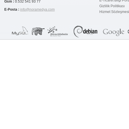
E-Ticaret Bilgi Port
Gsm :
0.532 541 93 77
Gizlilik Politikası
E-Posta :
info@noramedya.com
Hizmet Sözleşmes