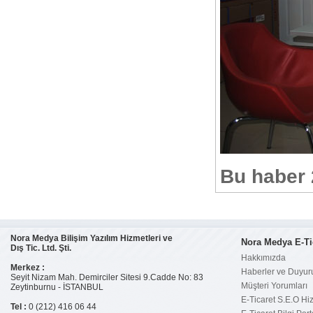
Bu haber 
Nora Medya Bilişim Yazılım Hizmetleri ve
Nora Medya E-Ti
Dış Tic. Ltd. Şti.
Hakkımızda
Merkez :
Haberler ve Duyur
Seyit Nizam Mah. Demirciler Sitesi 9.Cadde No: 83
Müşteri Yorumları
Zeytinburnu - İSTANBUL
E-Ticaret S.E.O Hi
Tel :
0 (212) 416 06 44