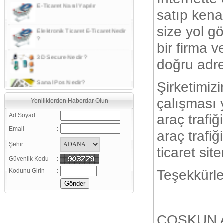
satıp kena
Elektronik Ticaret E-Ticaret Nedir
?
size yol gö
3D Secure Nedir ?
bir firma v
doğru adre
Sanal Pos Nedir?
Şirketimiz
Güvenlik sertifikaları ile ilgili bazı
çalışması 
Yeniliklerden Haberdar Olun
kavram ve tanımlar
araç trafi
Ad Soyad
:
Daha verimli satışlar için, Google
Analiz Kullanın
Email
:
araç trafiğ
Şehir
:
E-Ticaret (Elektronik Ticaret)
ticaret sit
Nedir ?
Güvenlik Kodu
:
E-Ticaret Sözlüğü
Teşekkürle
Kodunu Girin
:
E-ticaretinizi aktif kılmanın 20
şartı
COŞKUN A
Türkiye`de e-ticaret geçen yıla